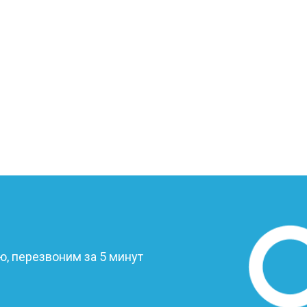
от 60 мин
о
?
, перезвоним за 5 минут