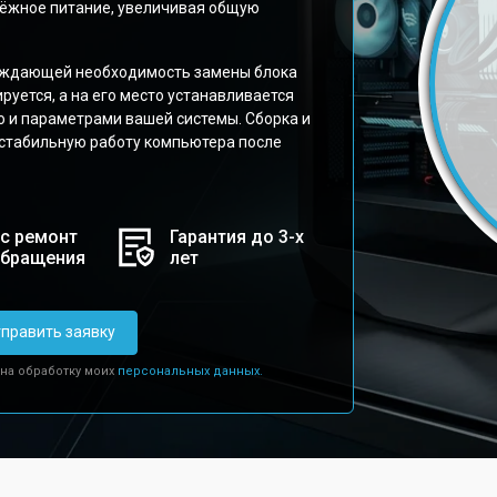
дёжное питание, увеличивая общую
ерждающей необходимость замены блока
руется, а на его место устанавливается
ю и параметрами вашей системы. Сборка и
стабильную работу компьютера после
с ремонт
Гарантия до 3-х
обращения
лет
править заявку
 на обработку моих
персональных данных.