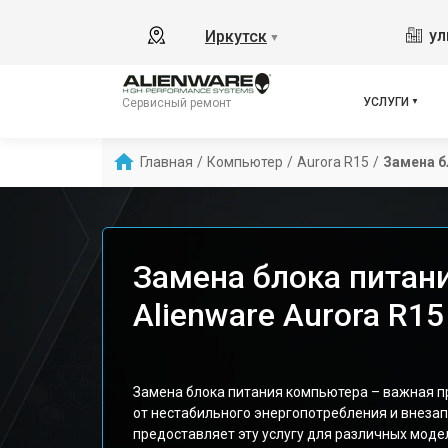
ул
Иркутск
▼
УСЛУГИ
Сервисный ремонт
Главная
/
Компьютер
/
Aurora R15
/
Замена б
Замена блока питан
Alienware Aurora R15
Замена блока питания компьютера – важная п
от нестабильного энергопотребления и внеза
предоставляет эту услугу для различных моде