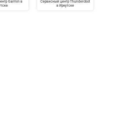
ентр Garmin в
Сервисный центр Thunderobot
Сервисный 
утске
в Иркутске
Ирк