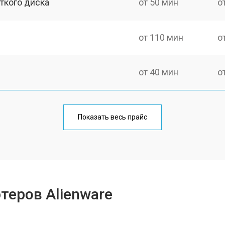
ткого диска
от 50 мин
о
от 110 мин
о
от 40 мин
о
от 50 мин
о
Показать весь прайс
от 50 мин
о
а)
от 60 мин
о
теров Alienware
от 60 мин
о