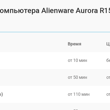
компьютера Alienware Aurora R1
Время
Ц
от 10 мин
б
от 50 мин
о
ы)
от 110 мин
о