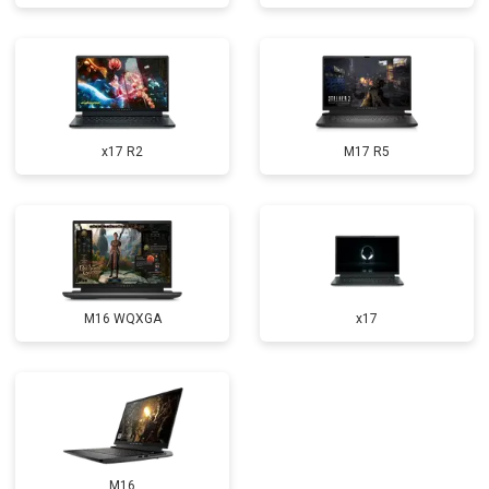
Замена микрофона
от 2600 ₽
Заказать
Замена оперативной памяти
от 1100 ₽
Заказать
Прошивка BIOS
от 1500 ₽
Заказать
x17 R2
M17 R5
Замена северного моста
от 3500 ₽
Заказать
Ремонт петель
от 3990 ₽
Заказать
M16 WQXGA
x17
M16