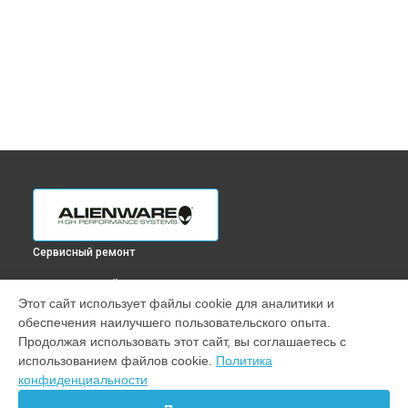
Сервисный ремонт
ВЫБЕРИ СВОЙ ГОРОД
Этот сайт использует файлы cookie для аналитики и
Ремонт вебкамеры ноутбука x15 R2 Alienware в
Краснодаре
обеспечения наилучшего пользовательского опыта.
Ремонт вебкамеры ноутбука x15 R2 Alienware в
Ростове-на-
Продолжая использовать этот сайт, вы соглашаетесь с
Дону
использованием файлов cookie.
Политика
Ремонт вебкамеры ноутбука x15 R2 Alienware в
Нижнем
конфиденциальности
Новгороде