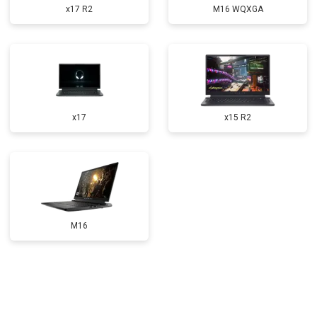
x17 R2
M16 WQXGA
Замена северного моста
от 3500 ₽
Заказать
Ремонт петель
от 3990 ₽
Заказать
x17
x15 R2
M16